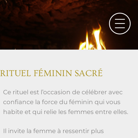
RITUEL FÉMININ SACRÉ
Ce rituel est l’occasion de célébrer avec
confiance la force du féminin qui vous
habite et qui relie les femmes entre elles.
Il invite la femme à ressentir plus